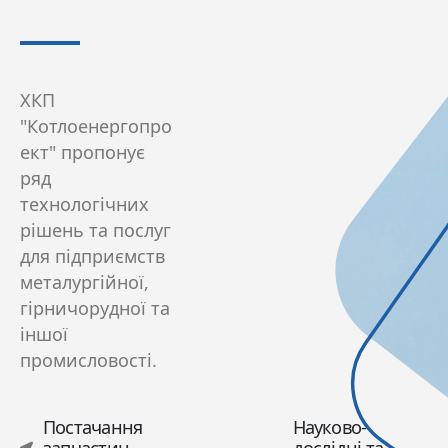
ХКП
"Котлоенергопро
ект" пропонує
ряд
технологічних
рішень та послуг
для підприємств
металургійної,
гірничорудної та
іншої
промисловості.
Постачання
Науково-
запчастин
дослідні та